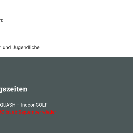
n:
 und Jugendliche
gszeiten
SQUASH – Indoor-GOLF
O ist ab September wieder