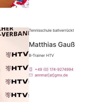
Tennisschule ballverrückt
Matthias Gauß
B-Trainer HTV
+49 (0) 174-9274994
annmat[at]gmx.de