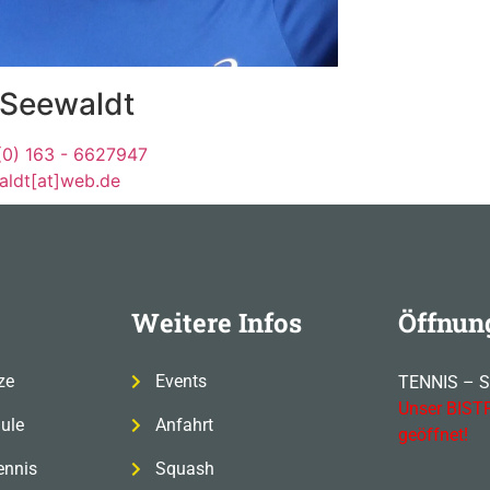
 Seewaldt
(0) 163 - 6627947
aldt[at]web.de
Weitere Infos
Öffnun
ze
Events
TENNIS – 
Unser BISTR
ule
Anfahrt
geöffnet!
ennis
Squash