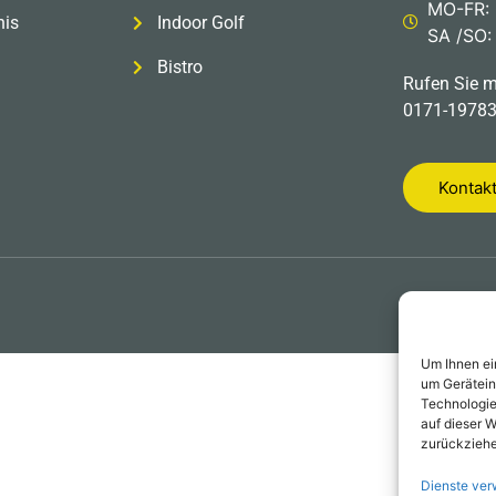
MO-FR: 
nis
Indoor Golf
SA /SO:
Bistro
Rufen Sie m
0171-19783
Kontak
Um Ihnen ei
um Gerätein
Technologie
auf dieser W
zurückziehe
Dienste ver