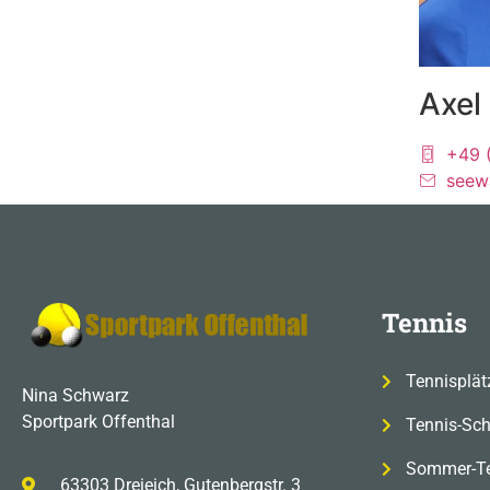
Axel
+49 
seew
Tennis
Tennisplät
Nina Schwarz
Sportpark Offenthal
Tennis-Sch
Sommer-T
63303 Dreieich, Gutenbergstr. 3