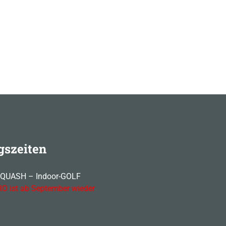
gszeiten
SQUASH – Indoor-GOLF
O ist ab September wieder